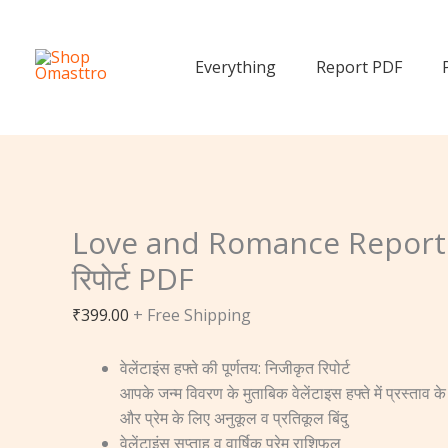
Skip
Love
Love
to
and
and
content
Romance
Romance
Everything
Report PDF
Report
Report
लव
लव
एंड
एंड
रोमांस
रोमांस
रिपोर्ट
रिपोर्ट
PDF
PDF
Love and Romance Report लव
quantity
quantity
रिपोर्ट PDF
₹
399.00
+ Free Shipping
वेलेंटाइंस हफ्ते की पूर्णतय: निजीकृत रिपोर्ट
आपके जन्म विवरण के मुताबिक वेलेंटाइस हफ्ते में प्रस्ताव के म
और प्रेम के लिए अनुकूल व प्रतिकूल बिंदु
वेलेंटाइंस सप्ताह व वार्षिक प्रेम राशिफल