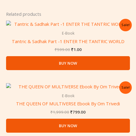
Related products
Original
Current
Sale!
price
price
was:
is:
E-Book
₹599.00.
₹1.00.
Tantric & Sadhak Part -1 ENTER THE TANTRIC WORLD
₹
599.00
₹
1.00
BUY NOW
Original
Current
Sale!
price
price
was:
is:
E-Book
₹1,999.00.
₹799.00.
THE QUEEN OF MULTIVERSE Ebook By Om Trivedi
₹
1,999.00
₹
799.00
BUY NOW