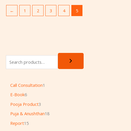
←
1
2
3
4
5
Call Consultation
1
E-Book
6
Pooja Product
3
Puja & Anushthan
18
Report
15